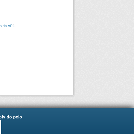
o da API
).
lvido pelo