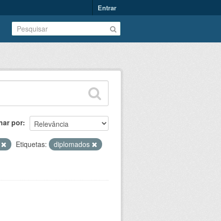
Entrar
nar por
V
Etiquetas:
diplomados