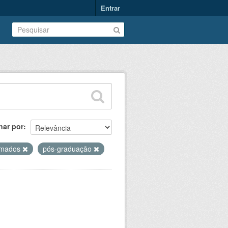
Entrar
nar por
omados
pós-graduação