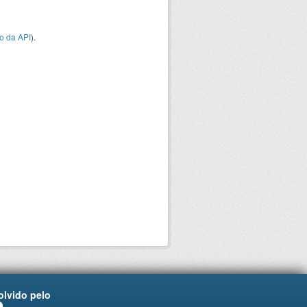
o da API
).
lvido pelo