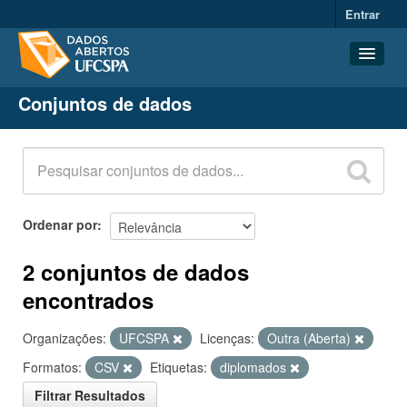
Entrar
Conjuntos de dados
Conjuntos de dados
Organizações
Grupos
Sobre
Ordenar por
2 conjuntos de dados
encontrados
Organizações:
UFCSPA
Licenças:
Outra (Aberta)
Formatos:
CSV
Etiquetas:
diplomados
Filtrar Resultados