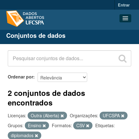
Entrar
Conjuntos de dados
Conjuntos de dados
Organizações
Grupos
Sobre
Ordenar por
2 conjuntos de dados
encontrados
Licenças:
Outra (Aberta)
Organizações:
UFCSPA
Grupos:
Ensino
Formatos:
CSV
Etiquetas:
diplomados