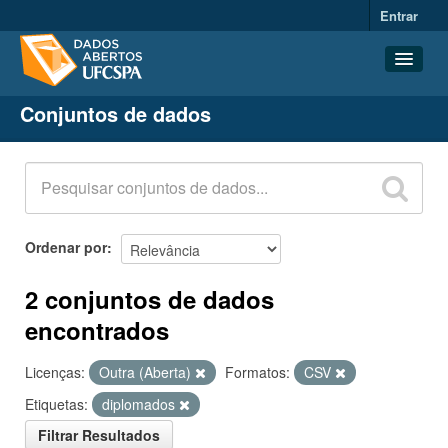
Entrar
Conjuntos de dados
Conjuntos de dados
Organizações
Grupos
Sobre
Ordenar por
2 conjuntos de dados
encontrados
Licenças:
Outra (Aberta)
Formatos:
CSV
Etiquetas:
diplomados
Filtrar Resultados