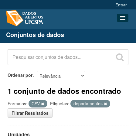
Entrar
Conjuntos de dados
Conjuntos de dados
Organizações
Grupos
Sobre
Ordenar por
1 conjunto de dados encontrado
Formatos:
CSV
Etiquetas:
departamentos
Filtrar Resultados
Unidades