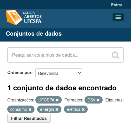
Entrar
Conjuntos de dados
Conjuntos de dados
Organizações
Grupos
Sobre
Ordenar por
1 conjunto de dados encontrado
Organizações:
UFCSPA
Formatos:
CSV
Etiquetas:
consumo
energia
elétrica
Filtrar Resultados