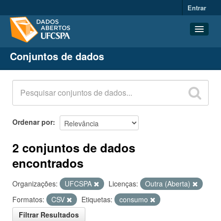
Entrar
Conjuntos de dados
Conjuntos de dados
Organizações
Grupos
Sobre
Ordenar por
2 conjuntos de dados
encontrados
Organizações:
UFCSPA
Licenças:
Outra (Aberta)
Formatos:
CSV
Etiquetas:
consumo
Filtrar Resultados