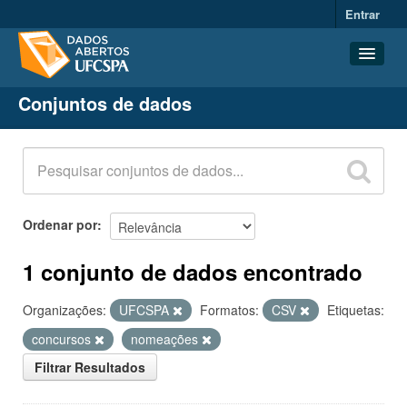
Entrar
Conjuntos de dados
Conjuntos de dados
Organizações
Grupos
Sobre
Ordenar por
1 conjunto de dados encontrado
Organizações:
UFCSPA
Formatos:
CSV
Etiquetas:
concursos
nomeações
Filtrar Resultados