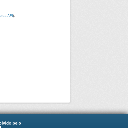
o da API
).
lvido pelo