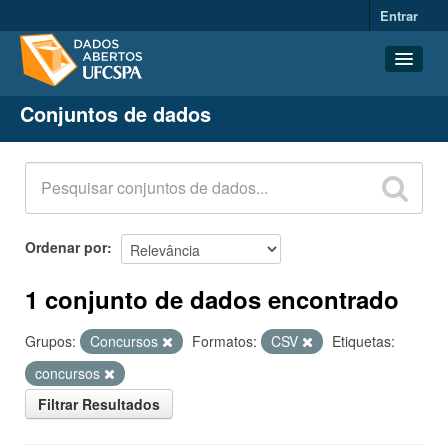
Entrar
Conjuntos de dados
Conjuntos de dados
Organizações
Grupos
Sobre
Ordenar por
1 conjunto de dados encontrado
Grupos:
Concursos
Formatos:
CSV
Etiquetas:
concursos
Filtrar Resultados