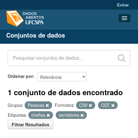
Entrar
Conjuntos de dados
Conjuntos de dados
Organizações
Grupos
Sobre
Ordenar por
1 conjunto de dados encontrado
Grupos:
Pessoas
Formatos:
CSV
ODT
Etiquetas:
chefias
servidores
Filtrar Resultados