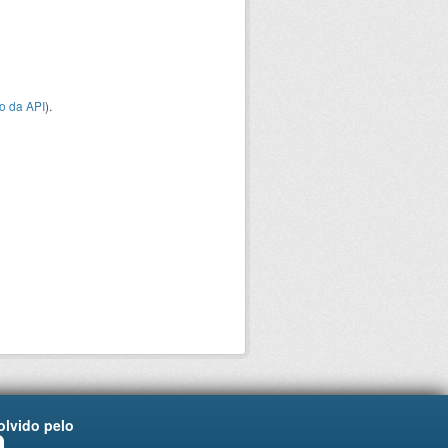
o da API
).
lvido pelo