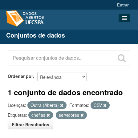
Entrar
Conjuntos de dados
Conjuntos de dados
Organizações
Grupos
Sobre
Ordenar por
1 conjunto de dados encontrado
Licenças:
Outra (Aberta)
Formatos:
CSV
Etiquetas:
chefias
servidores
Filtrar Resultados