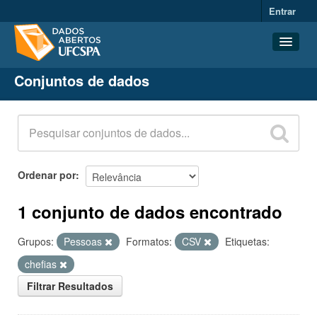
Entrar
Conjuntos de dados
Conjuntos de dados
Organizações
Grupos
Sobre
Ordenar por
1 conjunto de dados encontrado
Grupos:
Pessoas
Formatos:
CSV
Etiquetas:
chefias
Filtrar Resultados