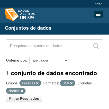
Entrar
Conjuntos de dados
Conjuntos de dados
Organizações
Grupos
Sobre
Ordenar por
1 conjunto de dados encontrado
Grupos:
Pessoas
Formatos:
CSV
Etiquetas:
chefias
Filtrar Resultados