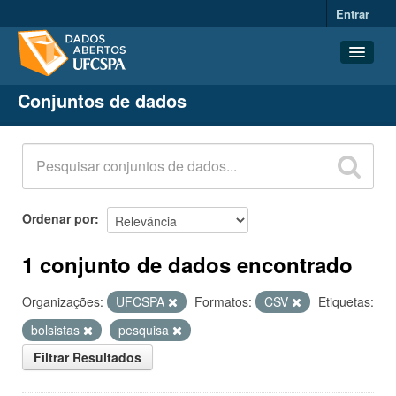
Entrar
Conjuntos de dados
Conjuntos de dados
Organizações
Grupos
Sobre
Ordenar por
1 conjunto de dados encontrado
Organizações:
UFCSPA
Formatos:
CSV
Etiquetas:
bolsistas
pesquisa
Filtrar Resultados