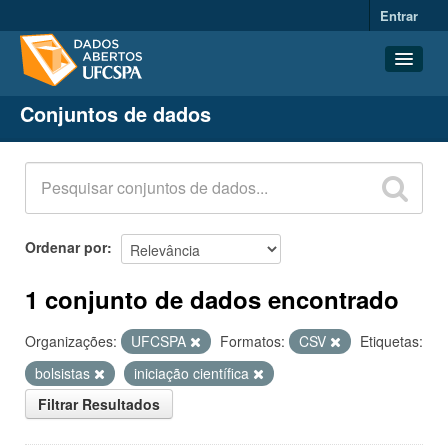
Entrar
Conjuntos de dados
Conjuntos de dados
Organizações
Grupos
Sobre
Ordenar por
1 conjunto de dados encontrado
Organizações:
UFCSPA
Formatos:
CSV
Etiquetas:
bolsistas
iniciação científica
Filtrar Resultados