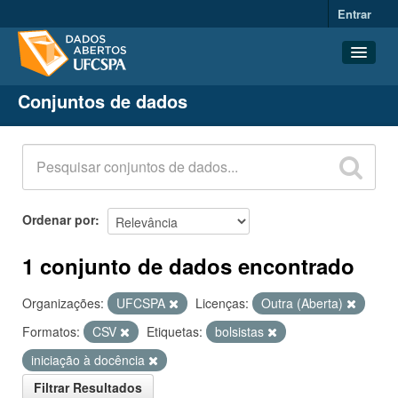
Entrar
Conjuntos de dados
Conjuntos de dados
Organizações
Grupos
Sobre
Ordenar por
1 conjunto de dados encontrado
Organizações:
UFCSPA
Licenças:
Outra (Aberta)
Formatos:
CSV
Etiquetas:
bolsistas
iniciação à docência
Filtrar Resultados