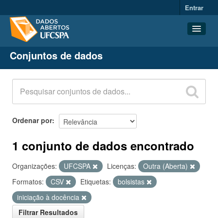
Entrar
Conjuntos de dados
Conjuntos de dados
Organizações
Grupos
Sobre
Ordenar por
1 conjunto de dados encontrado
Organizações:
UFCSPA
Licenças:
Outra (Aberta)
Formatos:
CSV
Etiquetas:
bolsistas
iniciação à docência
Filtrar Resultados