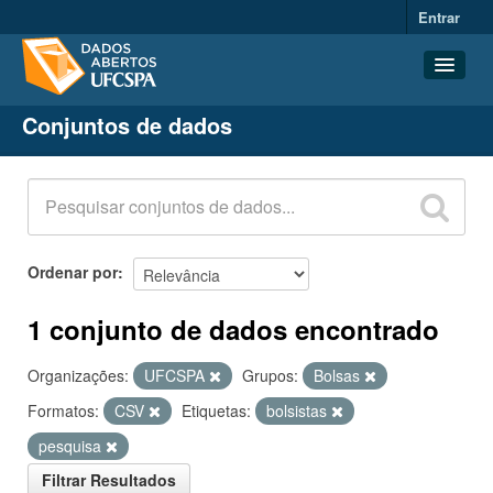
Entrar
Conjuntos de dados
Conjuntos de dados
Organizações
Grupos
Sobre
Ordenar por
1 conjunto de dados encontrado
Organizações:
UFCSPA
Grupos:
Bolsas
Formatos:
CSV
Etiquetas:
bolsistas
pesquisa
Filtrar Resultados