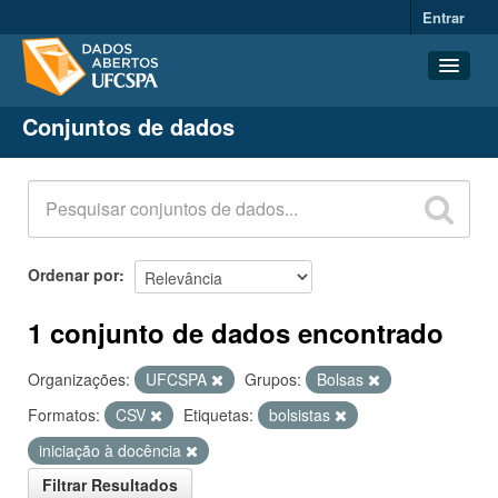
Entrar
Conjuntos de dados
Conjuntos de dados
Organizações
Grupos
Sobre
Ordenar por
1 conjunto de dados encontrado
Organizações:
UFCSPA
Grupos:
Bolsas
Formatos:
CSV
Etiquetas:
bolsistas
iniciação à docência
Filtrar Resultados