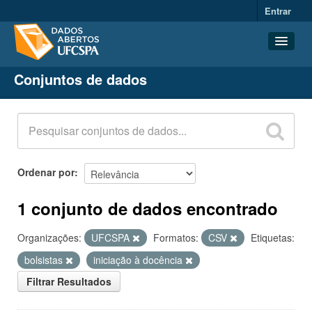
Entrar
Conjuntos de dados
Conjuntos de dados
Organizações
Grupos
Sobre
Ordenar por
1 conjunto de dados encontrado
Organizações:
UFCSPA
Formatos:
CSV
Etiquetas:
bolsistas
iniciação à docência
Filtrar Resultados