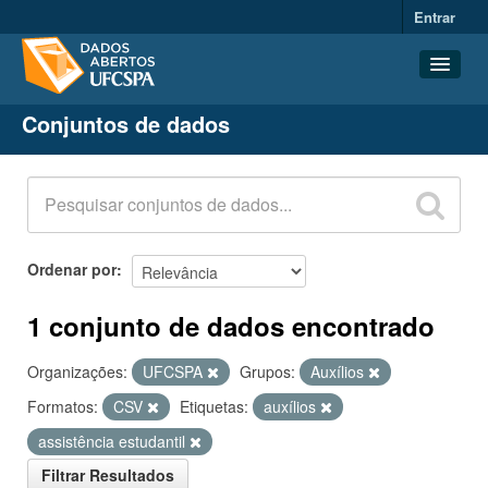
Entrar
Conjuntos de dados
Conjuntos de dados
Organizações
Grupos
Sobre
Ordenar por
1 conjunto de dados encontrado
Organizações:
UFCSPA
Grupos:
Auxílios
Formatos:
CSV
Etiquetas:
auxílios
assistência estudantil
Filtrar Resultados