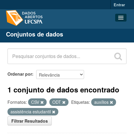
Entrar
Conjuntos de dados
Conjuntos de dados
Organizações
Grupos
Sobre
Ordenar por
1 conjunto de dados encontrado
Formatos:
CSV
ODT
Etiquetas:
auxílios
assistência estudantil
Filtrar Resultados