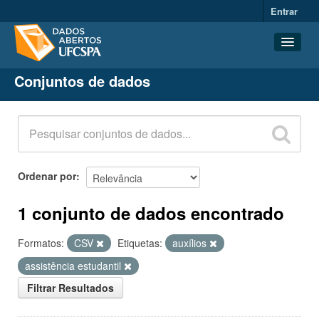
Entrar
Conjuntos de dados
Conjuntos de dados
Organizações
Grupos
Sobre
Ordenar por
1 conjunto de dados encontrado
Formatos:
CSV
Etiquetas:
auxílios
assistência estudantil
Filtrar Resultados