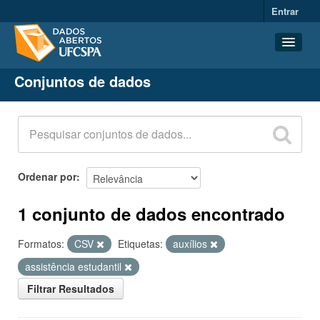
Entrar
Conjuntos de dados
Conjuntos de dados
Organizações
Grupos
Sobre
Ordenar por
1 conjunto de dados encontrado
Formatos:
CSV
Etiquetas:
auxílios
assistência estudantil
Filtrar Resultados