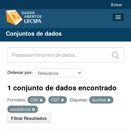
Entrar
Conjuntos de dados
Conjuntos de dados
Organizações
Grupos
Sobre
Ordenar por
1 conjunto de dados encontrado
Formatos:
CSV
ODT
Etiquetas:
auxílios
assistência
Filtrar Resultados