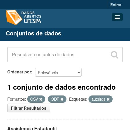
Entrar
Conjuntos de dados
Conjuntos de dados
Organizações
Grupos
Sobre
Ordenar por
1 conjunto de dados encontrado
Formatos:
CSV
ODT
Etiquetas:
auxílios
Filtrar Resultados
Assistência Estudantil