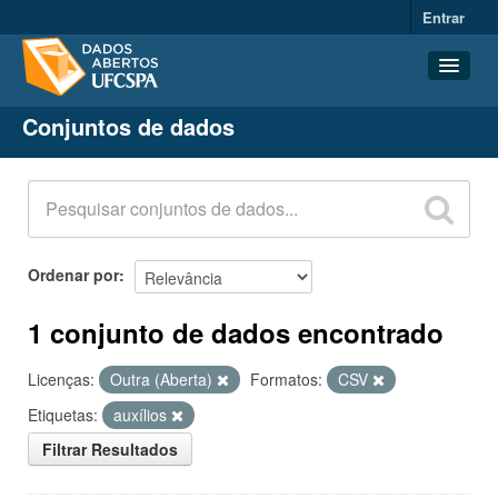
Entrar
Conjuntos de dados
Conjuntos de dados
Organizações
Grupos
Sobre
Ordenar por
1 conjunto de dados encontrado
Licenças:
Outra (Aberta)
Formatos:
CSV
Etiquetas:
auxílios
Filtrar Resultados