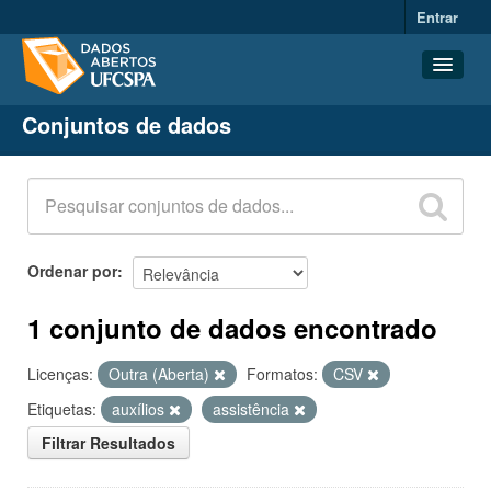
Entrar
Conjuntos de dados
Conjuntos de dados
Organizações
Grupos
Sobre
Ordenar por
1 conjunto de dados encontrado
Licenças:
Outra (Aberta)
Formatos:
CSV
Etiquetas:
auxílios
assistência
Filtrar Resultados