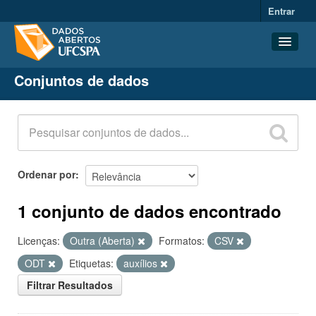
Entrar
Conjuntos de dados
Conjuntos de dados
Organizações
Grupos
Sobre
Ordenar por
1 conjunto de dados encontrado
Licenças:
Outra (Aberta)
Formatos:
CSV
ODT
Etiquetas:
auxílios
Filtrar Resultados