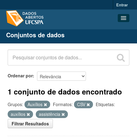
Entrar
Conjuntos de dados
Conjuntos de dados
Organizações
Grupos
Sobre
Ordenar por
1 conjunto de dados encontrado
Grupos:
Auxílios
Formatos:
CSV
Etiquetas:
auxílios
assistência
Filtrar Resultados