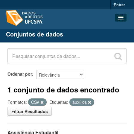
Entrar
Conjuntos de dados
Conjuntos de dados
Organizações
Grupos
Sobre
Ordenar por
1 conjunto de dados encontrado
Formatos:
CSV
Etiquetas:
auxílios
Filtrar Resultados
Assistência Estudantil