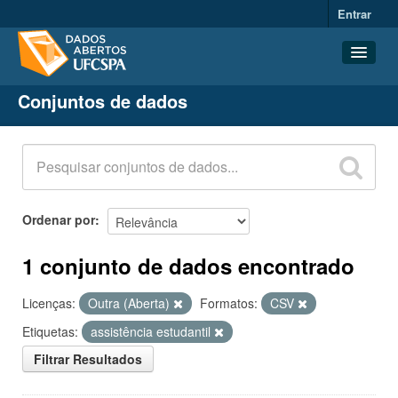
Entrar
Conjuntos de dados
Conjuntos de dados
Organizações
Grupos
Sobre
Ordenar por
1 conjunto de dados encontrado
Licenças:
Outra (Aberta)
Formatos:
CSV
Etiquetas:
assistência estudantil
Filtrar Resultados