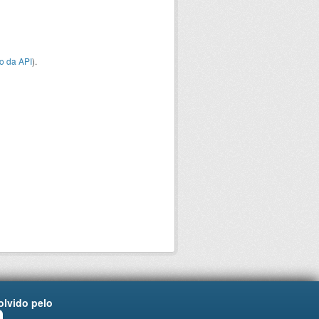
o da API
).
lvido pelo