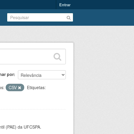
Entrar
nar por
os:
CSV
Etiquetas:
ntil (PAE) da UFCSPA.