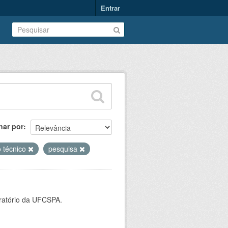
Entrar
nar por
o técnico
pesquisa
oratório da UFCSPA.