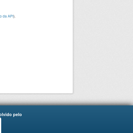
o da API
).
lvido pelo