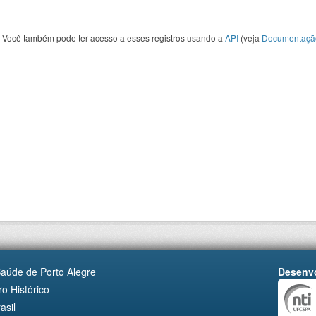
Você também pode ter acesso a esses registros usando a
API
(veja
Documentaçã
Saúde de Porto Alegre
Desenvo
o Histórico
asil