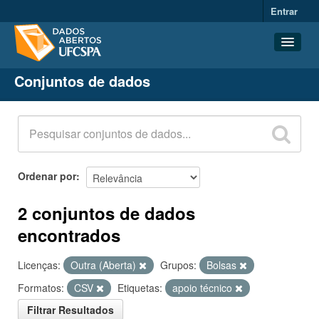
Entrar
Conjuntos de dados
Conjuntos de dados
Organizações
Grupos
Sobre
Ordenar por
2 conjuntos de dados
encontrados
Licenças:
Outra (Aberta)
Grupos:
Bolsas
Formatos:
CSV
Etiquetas:
apoio técnico
Filtrar Resultados