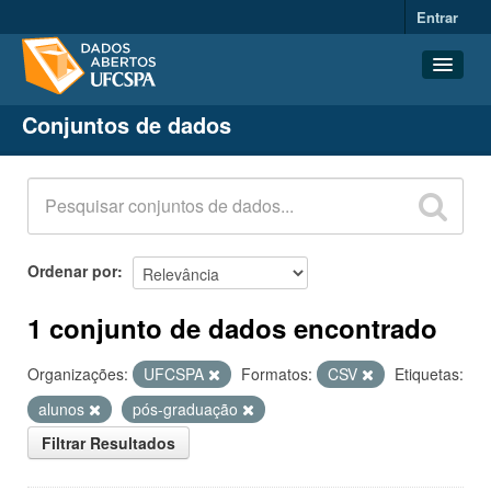
Entrar
Conjuntos de dados
Conjuntos de dados
Organizações
Grupos
Sobre
Ordenar por
1 conjunto de dados encontrado
Organizações:
UFCSPA
Formatos:
CSV
Etiquetas:
alunos
pós-graduação
Filtrar Resultados