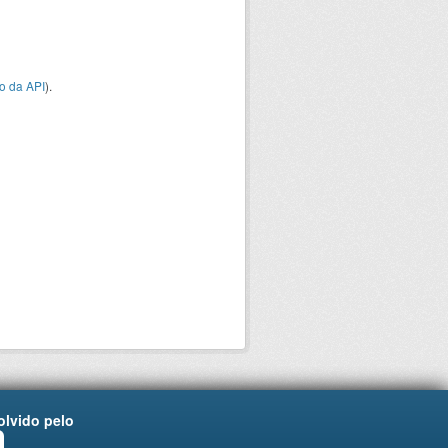
o da API
).
lvido pelo