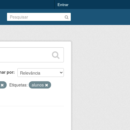
Entrar
nar por
V
Etiquetas:
alunos