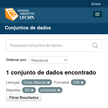
Entrar
Conjuntos de dados
Conjuntos de dados
Organizações
Grupos
Sobre
Ordenar por
1 conjunto de dados encontrado
Licenças:
Outra (Aberta)
Formatos:
CSV
Etiquetas:
SEI
protocolos
Filtrar Resultados