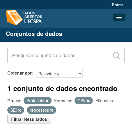
Entrar
Conjuntos de dados
Conjuntos de dados
Organizações
Grupos
Sobre
Ordenar por
1 conjunto de dados encontrado
Grupos:
Protocolo
Formatos:
CSV
Etiquetas:
SEI
processos
Filtrar Resultados