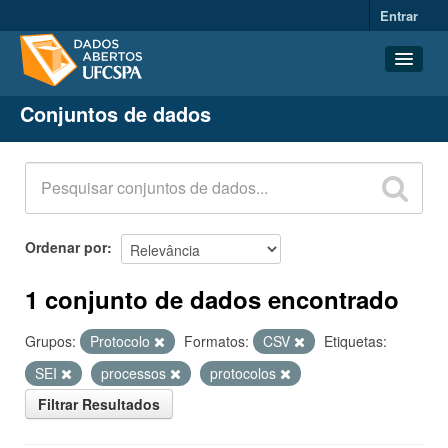
Entrar
Conjuntos de dados
Conjuntos de dados
Organizações
Grupos
Sobre
Ordenar por
1 conjunto de dados encontrado
Grupos:
Protocolo
Formatos:
CSV
Etiquetas:
SEI
processos
protocolos
Filtrar Resultados