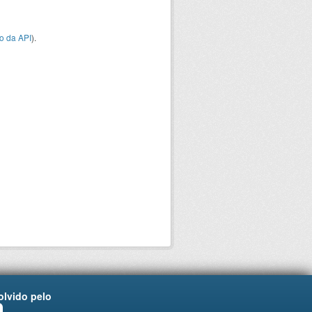
o da API
).
lvido pelo