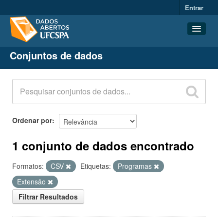
Entrar
Conjuntos de dados
Conjuntos de dados
Organizações
Grupos
Sobre
Ordenar por
1 conjunto de dados encontrado
Formatos:
CSV
Etiquetas:
Programas
Extensão
Filtrar Resultados