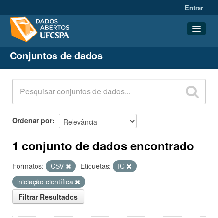
Entrar
Conjuntos de dados
Conjuntos de dados
Organizações
Grupos
Sobre
Ordenar por
1 conjunto de dados encontrado
Formatos:
CSV
Etiquetas:
IC
iniciação científica
Filtrar Resultados