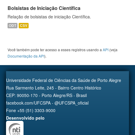
Bolsistas de Iniciação Científica
Relação de bolsistas de iniciação Científica.
ODT
CSV
Você também pode ter acesso a esses registros usando a
API
(veja
Documentação da API
).
Universidade Federal de Ciências da Saúde de Porto Alegre
Rua Sarmento Leite, 245 - Bairro Centro Histórico
CEP: 90050-170 - Porto Alegre/RS - Brasil
facebook.com/UFCSPA - @UFCSPA_oficial
Fone +55 (51) 3303-9000
Desenvolvido pelo