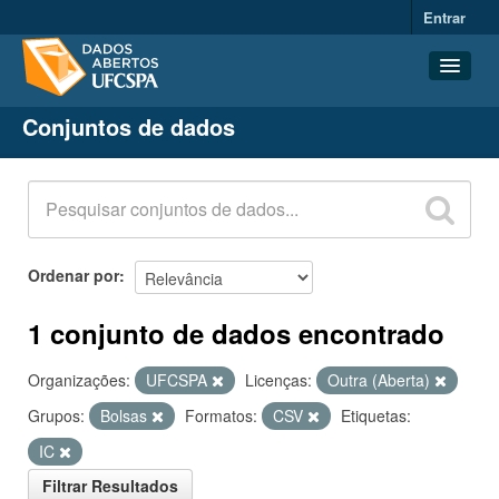
Entrar
Conjuntos de dados
Conjuntos de dados
Organizações
Grupos
Sobre
Ordenar por
1 conjunto de dados encontrado
Organizações:
UFCSPA
Licenças:
Outra (Aberta)
Grupos:
Bolsas
Formatos:
CSV
Etiquetas:
IC
Filtrar Resultados