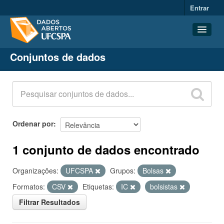
Entrar
Conjuntos de dados
Conjuntos de dados
Organizações
Grupos
Sobre
Ordenar por
1 conjunto de dados encontrado
Organizações:
UFCSPA
Grupos:
Bolsas
Formatos:
CSV
Etiquetas:
IC
bolsistas
Filtrar Resultados