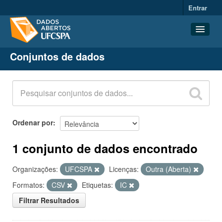
Entrar
Conjuntos de dados
Conjuntos de dados
Organizações
Grupos
Sobre
Ordenar por
1 conjunto de dados encontrado
Organizações:
UFCSPA
Licenças:
Outra (Aberta)
Formatos:
CSV
Etiquetas:
IC
Filtrar Resultados