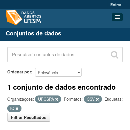
Entrar
Conjuntos de dados
Conjuntos de dados
Organizações
Grupos
Sobre
Ordenar por
1 conjunto de dados encontrado
Organizações:
UFCSPA
Formatos:
CSV
Etiquetas:
IC
Filtrar Resultados